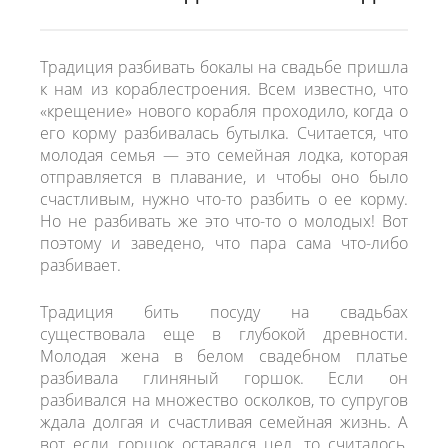
Martha Moscow
Контакты
BELFASO
Традиция разбивать бокалы на свадьбе пришла
к нам из кораблестроения. Всем известно, что
Отзывы
Lussano
«крещение» нового корабля проходило, когда о
его корму разбивалась бутылка. Считается, что
О салоне
Naviblue
молодая семья — это семейная лодка, которая
отправляется в плавание, и чтобы оно было
Olivia Bottega
счастливым, нужно что-то разбить о ее корму.
Но не разбивать же это что-то о молодых! Вот
Все платья
поэтому и заведено, что пара сама что-либо
разбивает.
Традиция бить посуду на свадьбах
существовала еще в глубокой древности.
Молодая жена в белом свадебном платье
разбивала глиняный горшок. Если он
разбивался на множество осколков, то супругов
ждала долгая и счастливая семейная жизнь. А
вот если горшок оставался цел, то считалось,