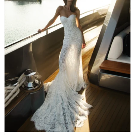
Martha Moscow
Контакты
BELFASO
Отзывы
Lussano
О салоне
Naviblue
Olivia Bottega
Все платья