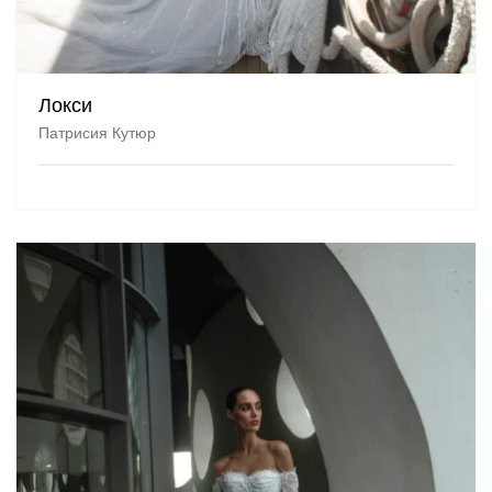
Локси
Патрисия Кутюр