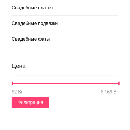
Свадебные платья
Свадебные подвязки
Свадебные фаты
Цена
62 Br
Цена:
—
6 169 Br
Минимальная
Максимальная
цена
цена
Фильтрация