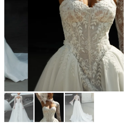
Martha Moscow
Контакты
BELFASO
Отзывы
Lussano
О салоне
Naviblue
Olivia Bottega
Все платья