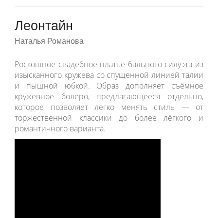
Леонтайн
Наталья Романова
Роскошное свадебное платье бального силуэта из
изысканного кружева со спущенной линией талии
и пышной юбкой. Образ дополняет съёмное
кружевное болеро, предлагающееся отдельно,
которое позволяет легко менять стиль — от
торжественной классики до более лёгкого и
романтичного варианта.