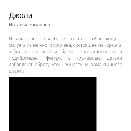
Джоли
Наталья Романова
Изысканное свадебное платье облегающего
силуэта из нежного кружева, состоящее из корсета,
юбки и элегантной баски. Лаконичный крой
подчёркивает фигуру, а кружевные детали
добавляют образу утончённости и романтичного
шарма.