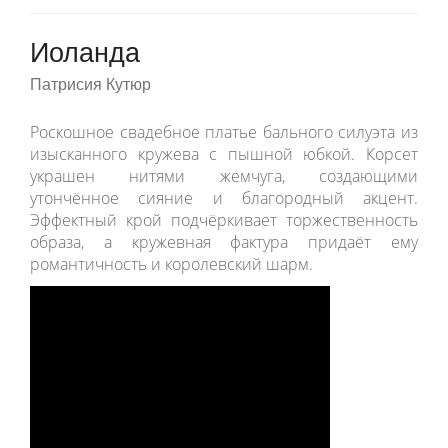
Иоланда
Патрисия Кутюр
Роскошное свадебное платье бального силуэта из
изысканного кружева с пышной юбкой. Корсет
украшен нитями жемчуга, создающими
утончённое сияние и благородный акцент.
Эффектный крой подчёркивает торжественность
образа, а кружевная фактура придаёт ему
романтичность и королевский шарм.