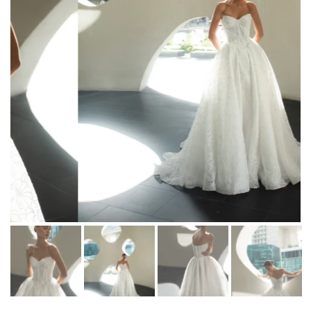
Martha Moscow
Контакты
BELFASO
Отзывы
Lussano
О салоне
Naviblue
Olivia Bottega
Все платья