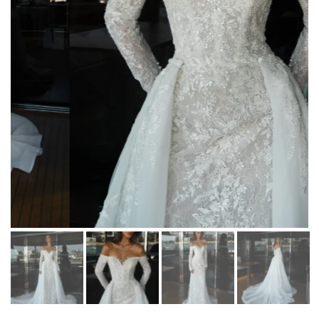
Martha Moscow
Контакты
BELFASO
Отзывы
Lussano
О салоне
Naviblue
Olivia Bottega
Все платья