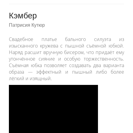
Кэмбер
Патрисия Кутюр
Свадебное платье бального силуэта из
изысканного кружева с пышной съёмной юбкой.
Наряд расшит вручную бисером, что придаёт ему
утончённое сияние и особую торжественность.
Съёмная юбка позволяет создавать два варианта
образа — эффектный и пышный либо более
лёгкий и изящный.