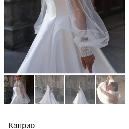
Martha Moscow
Контакты
BELFASO
Отзывы
Lussano
О салоне
Naviblue
Olivia Bottega
Все платья