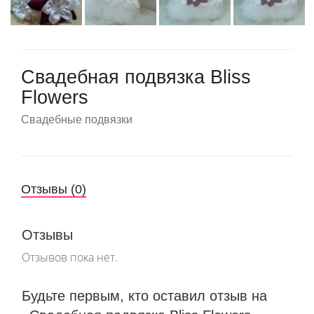
Martha Moscow
Контакты
BELFASO
Отзывы
Lussano
Свадебная подвязка Bliss
Flowers
О салоне
Naviblue
Свадебные подвязки
Olivia Bottega
Все платья
Отзывы (0)
Отзывы
Отзывов пока нет.
Будьте первым, кто оставил отзыв на