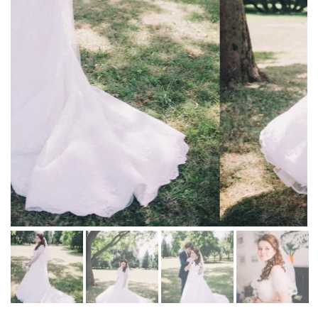
Martha Moscow
Контакты
BELFASO
Отзывы
Lussano
О салоне
Naviblue
Olivia Bottega
Все платья