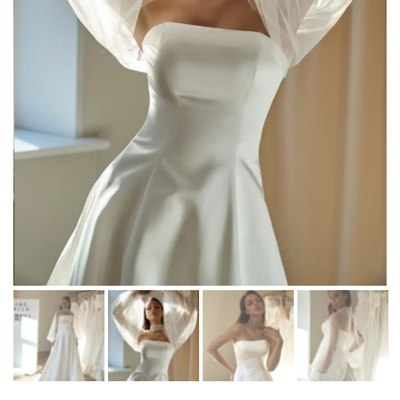
Martha Moscow
Контакты
BELFASO
Отзывы
Lussano
О салоне
Naviblue
Olivia Bottega
Все платья