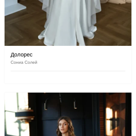
Долорес
Сониа Солей