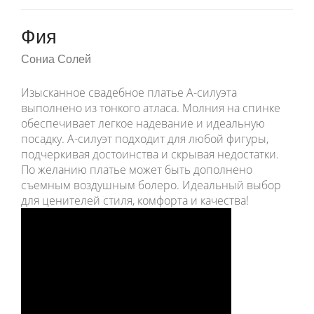
Фия
Сониа Солей
Изысканное свадебное платье A-силуэта
выполнено из тонкого атласа. Молния на спинке
обеспечивает легкое надевание и идеальную
посадку. A-силуэт подходит для любой фигуры,
подчеркивая достоинства и скрывая недостатки.
По желанию платье может быть дополнено
съемным воздушным болеро. Идеальный выбор
для ценителей стиля, комфорта и качества!