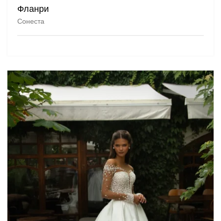
Фланри
Сонеста