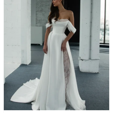
Martha Moscow
Контакты
BELFASO
Отзывы
Lussano
О салоне
Naviblue
Olivia Bottega
Все платья