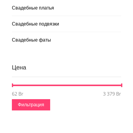
Свадебные платья
Свадебные подвязки
Свадебные фаты
Цена
62 Br
Цена:
—
3 379 Br
Минимальная
Максимальная
цена
цена
Фильтрация