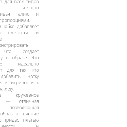
т для всех типов
р, изящно
кивая талию и
 пропорциями.
в юбке добавляет
го смелости и
ет
онстрировать
 что создает
ку в образе. Это
ие идеально
ит для тех, кто
добавить нотку
ти и игривости к
наряду.
ое кружевное
о — отличная
, позволяющая
 образ в течение
о придаст платью
нтичности и