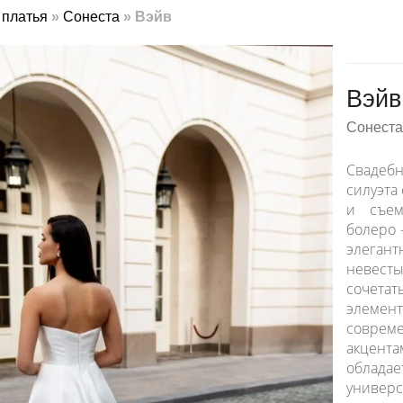
платья
»
Сонеста
»
Вэйв
Вэйв
Сонеста
Свадеб
силуэта
и съем
болеро 
элеган
невест
сочета
эле
соврем
акцент
обладае
униве