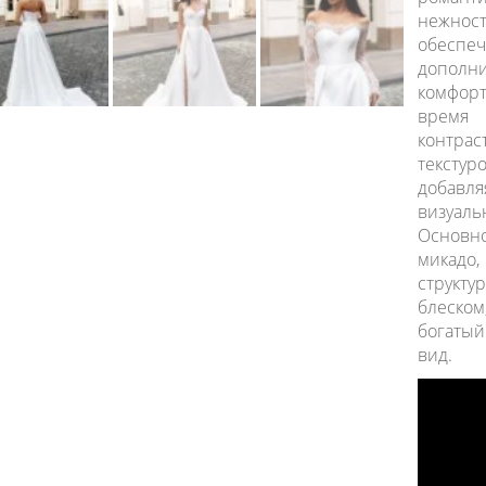
нежно
обеспеч
дополн
комфор
время 
контрас
текст
добавл
визуаль
Основн
микадо,
струк
блеском
богаты
вид.