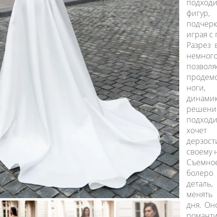
подходи
фигу
подчер
играя с
Разрез 
немно
позволя
продем
ноги,
динами
решен
подход
хочет 
дерзос
своему 
Съемн
болер
деталь
менять
дня. Он
рома