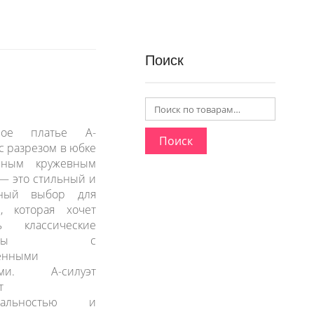
Поиск
ное платье А-
Поиск
 с разрезом в юбке
ным кружевным
— это стильный и
тный выбор для
ы, которая хочет
ть классические
менты с
енными
ами. А-силуэт
т
рсальностью и