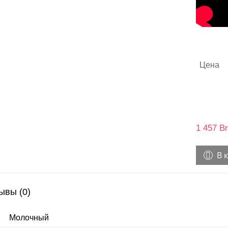
Цена
1 457
Br
В 
ывы (0)
Молочный