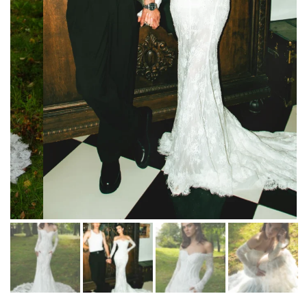
Martha Moscow
Контакты
BELFASO
Отзывы
Lussano
О салоне
Naviblue
Olivia Bottega
Все платья