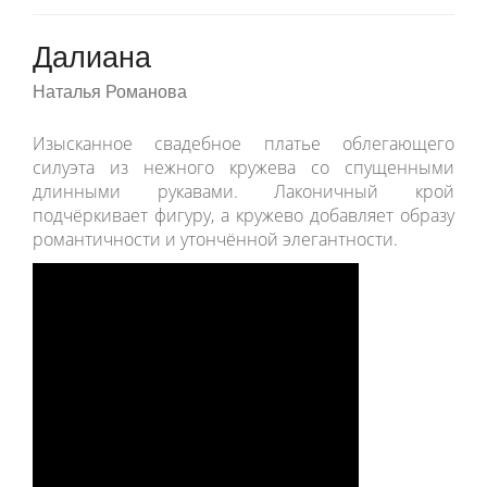
Далиана
Наталья Романова
Изысканное свадебное платье облегающего
силуэта из нежного кружева со спущенными
длинными рукавами. Лаконичный крой
подчёркивает фигуру, а кружево добавляет образу
романтичности и утончённой элегантности.