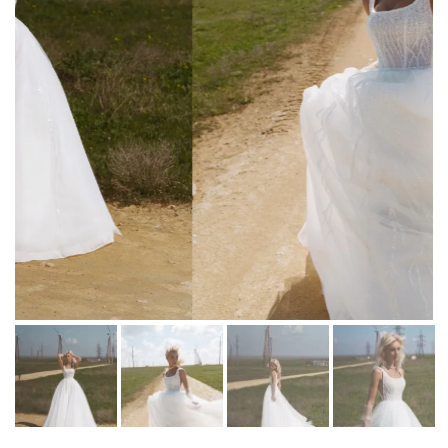
Martha Moscow
Контакты
BELFASO
Отзывы
Lussano
О салоне
Naviblue
Olivia Bottega
Все платья