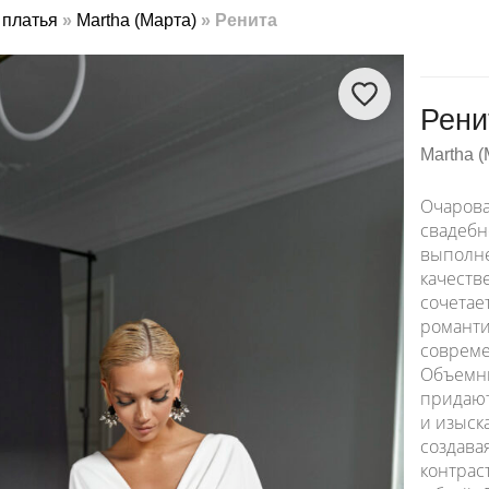
платья
»
Martha (Марта)
»
Ренита
Рени
Martha (
Очарова
свадебн
выполн
качеств
сочетает
романти
совреме
Объемны
придают
и изыск
создава
контраст