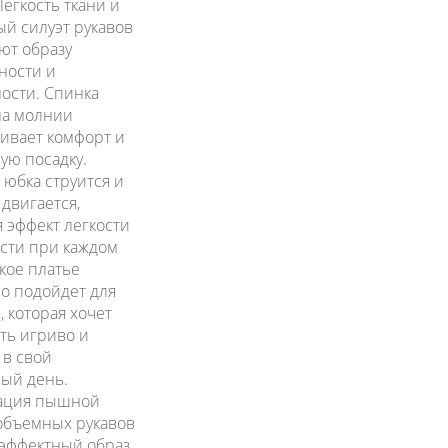
Легкость ткани и
й силуэт рукавов
ют образу
ности и
ости. Спинка
на молнии
ивает комфорт и
ую посадку.
юбка струится и
 двигается,
я эффект легкости
сти при каждом
акое платье
о подойдет для
, которая хочет
ть игриво и
 в свой
ый день.
ация пышной
объемных рукавов
 эффектный образ,