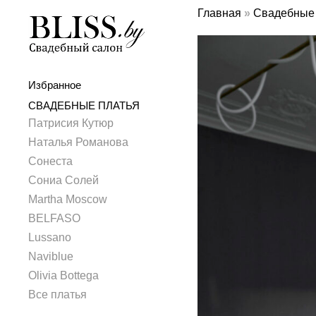
Главная
»
Свадебные 
Избранное
СВАДЕБНЫЕ ПЛАТЬЯ
Патрисия Кутюр
Наталья Романова
Сонеста
Сониа Солей
Martha Moscow
BELFASO
Lussano
Naviblue
Olivia Bottega
Все платья