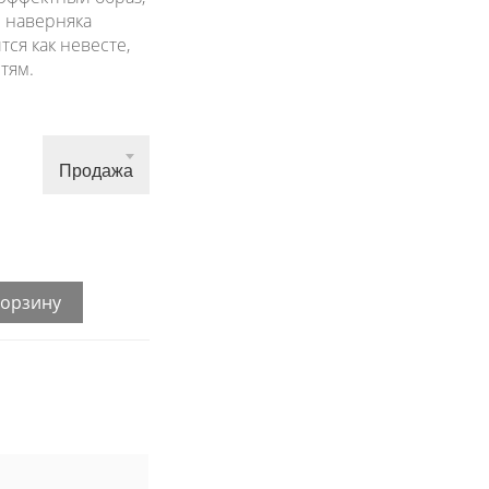
 наверняка
ся как невесте,
стям.
Продажа
корзину