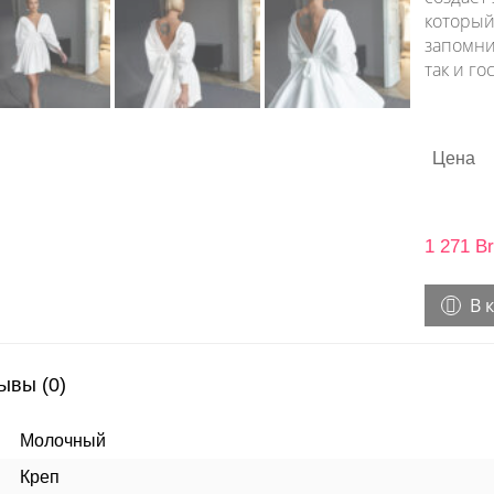
который
запомнит
так и го
Цена
1 271
Br
В 
ывы (0)
Молочный
Креп