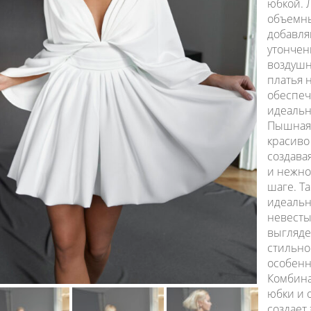
юбкой. 
объемны
добавля
утончен
воздушн
платья 
обеспеч
идеальн
Пышная 
красиво
создава
и нежно
шаге. Т
идеальн
невесты
выгляде
стильно
особенн
Комбин
юбки и 
создает