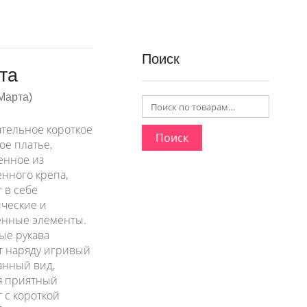
Поиск
та
Марта)
тельное короткое
Поиск
ое платье,
енное из
енного крепа,
 в себе
ческие и
нные элементы.
е рукава
 наряду игривый
анный вид,
я приятный
 с короткой