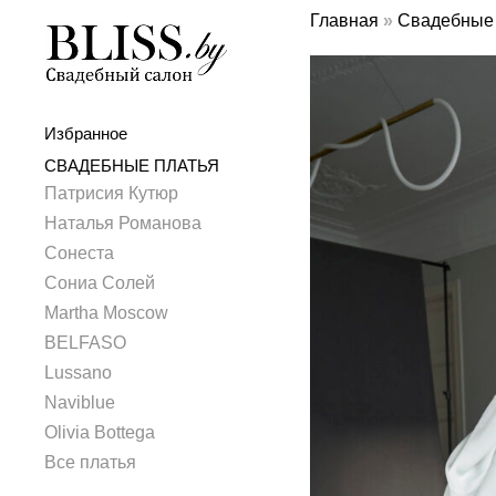
Главная
»
Свадебные 
Избранное
СВАДЕБНЫЕ ПЛАТЬЯ
Патрисия Кутюр
Наталья Романова
Сонеста
Сониа Солей
Martha Moscow
BELFASO
Lussano
Naviblue
Olivia Bottega
Все платья