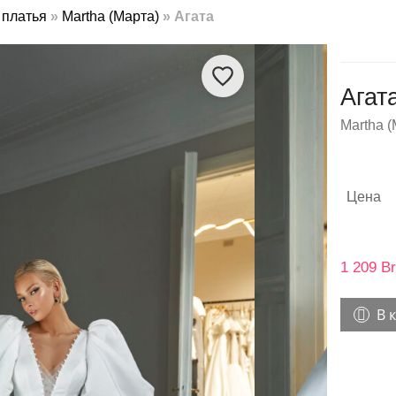
платья
»
Martha (Марта)
»
Агата
Агат
Martha (
Цена
1 209
Br
В 