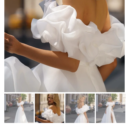
Martha Moscow
Контакты
BELFASO
Отзывы
Lussano
О салоне
Naviblue
Olivia Bottega
Все платья