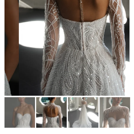
Martha Moscow
Контакты
BELFASO
Отзывы
Lussano
О салоне
Naviblue
Olivia Bottega
Все платья