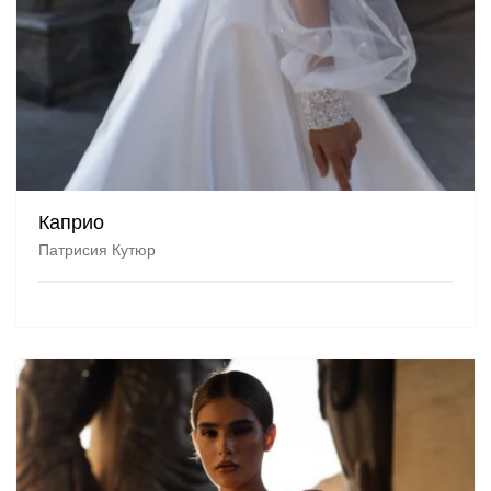
Каприо
Патрисия Кутюр