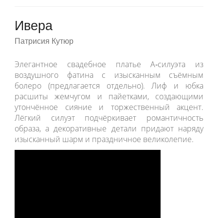
Ивера
Патрисия Кутюр
Элегантное свадебное платье А‑силуэта из
воздушного фатина с изысканным съёмным
болеро (предлагается отдельно). Лиф и юбка
расшиты жемчугом и пайетками, создающими
утончённое сияние и торжественный акцент.
Лёгкий силуэт подчёркивает романтичность
образа, а декоративные детали придают наряду
изысканный шарм и праздничное великолепие.