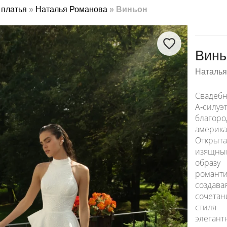
платья
»
Наталья Романова
»
Виньон
Винь
Наталья
Cваде
А‑с
благоро
америк
Откры
изящны
образу
романт
создав
сочета
стиля 
элегант