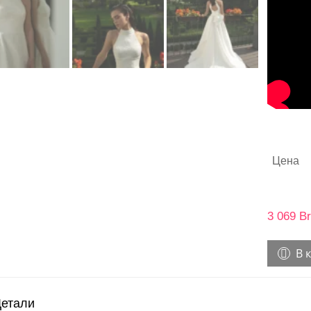
Цена
3 069
Br
В 
етали