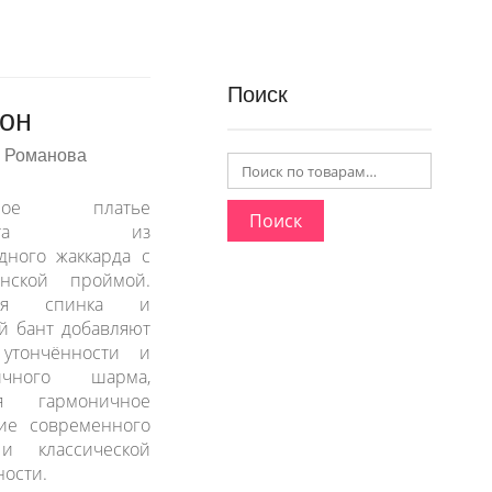
Поиск
он
 Романова
бное платье
Поиск
илуэта из
дного жаккарда с
анской проймой.
тая спинка и
й бант добавляют
 утончённости и
ичного шарма,
ая гармоничное
ние современного
и классической
ности.