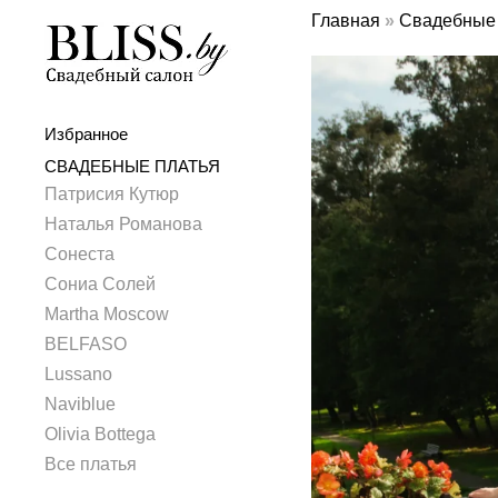
Главная
»
Свадебные 
Избранное
СВАДЕБНЫЕ ПЛАТЬЯ
Патрисия Кутюр
Наталья Романова
Сонеста
Сониа Солей
Martha Moscow
BELFASO
Lussano
Naviblue
Olivia Bottega
Все платья